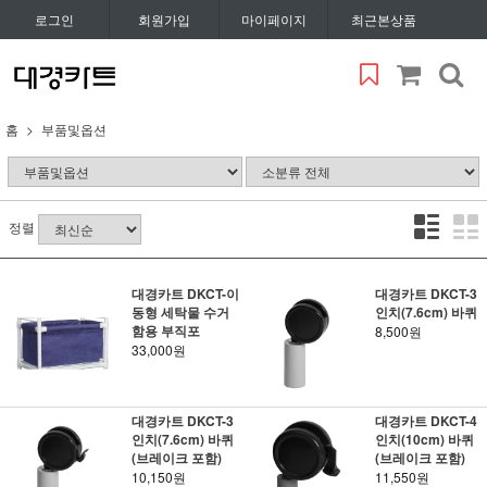
로그인
회원가입
마이페이지
최근본상품
홈
부품및옵션
정렬
대경카트 DKCT-이
대경카트 DKCT-3
동형 세탁물 수거
인치(7.6cm) 바퀴
함용 부직포
8,500원
33,000원
대경카트 DKCT-3
대경카트 DKCT-4
인치(7.6cm) 바퀴
인치(10cm) 바퀴
(브레이크 포함)
(브레이크 포함)
10,150원
11,550원