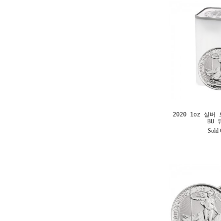
2020 1oz 실
BU 
Sold 