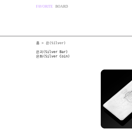
FAVORITE
BOARD
홈
>
은(Silver)
은괴(Silver Bar)
은화(Silver Coin)