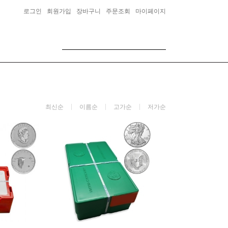
로그인
회원가입
장바구니
주문조회
마이페이지
최신순
이름순
고가순
저가순