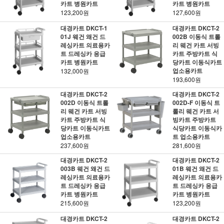
카트 병원카트
카트 병원카트
123,200원
127,600원
대경카트 DKCT-1
대경카트 DKCT-2
01J 웨건 왜건 드
002B 이동식 트롤
레싱카트 의료용카
리 웨건 카트 서빙
트 드레싱카 응급
카트 주방카트 식
카트 병원카트
당카트 이동식카트
업소용카트
132,000원
193,600원
대경카트 DKCT-2
대경카트 DKCT-2
002D 이동식 트롤
002D-F 이동식 트
리 웨건 카트 서빙
롤리 웨건 카트 서
카트 주방카트 식
빙카트 주방카트
당카트 이동식카트
식당카트 이동식카
업소용카트
트 업소용카트
237,600원
281,600원
대경카트 DKCT-2
대경카트 DKCT-2
003B 웨건 왜건 드
01B 웨건 왜건 드
레싱카트 의료용카
레싱카트 의료용카
트 드레싱카 응급
트 드레싱카 응급
카트 병원카트
카트 병원카트
215,600원
123,200원
대경카트 DKCT-2
대경카트 DKCT-2