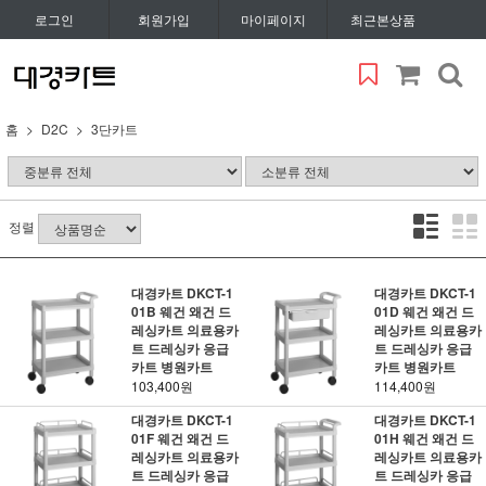
로그인
회원가입
마이페이지
최근본상품
홈
D2C
3단카트
정렬
대경카트 DKCT-1
대경카트 DKCT-1
01B 웨건 왜건 드
01D 웨건 왜건 드
레싱카트 의료용카
레싱카트 의료용카
트 드레싱카 응급
트 드레싱카 응급
카트 병원카트
카트 병원카트
103,400원
114,400원
대경카트 DKCT-1
대경카트 DKCT-1
01F 웨건 왜건 드
01H 웨건 왜건 드
레싱카트 의료용카
레싱카트 의료용카
트 드레싱카 응급
트 드레싱카 응급