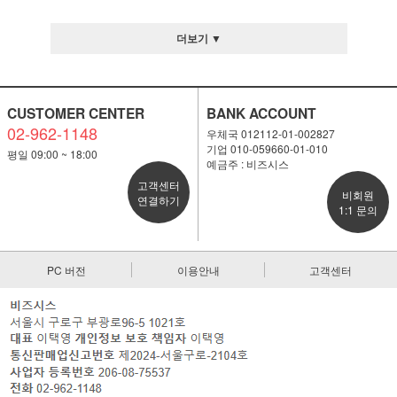
더보기 ▼
CUSTOMER CENTER
BANK ACCOUNT
02-962-1148
우체국 012112-01-002827
기업 010-059660-01-010
평일 09:00 ~ 18:00
예금주 : 비즈시스
고객센터
비회원
연결하기
1:1 문의
PC 버전
이용안내
고객센터