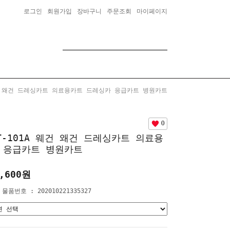
로그인
회원가입
장바구니
주문조회
마이페이지
웨건 왜건 드레싱카트 의료용카트 드레싱카 응급카트 병원카트
0
T-101A 웨건 왜건 드레싱카트 의료용
 응급카트 병원카트
,600원
 물품번호 : 202010221335327