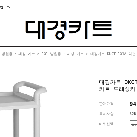
합니다.
>
병원용 드레싱 카트
>
101 병원용 드레싱 카트
> 대경카트 DKCT-101A 
대경카트 DKC
카트 드레싱카
94
판매가격
특이사항
S2B
바퀴선택