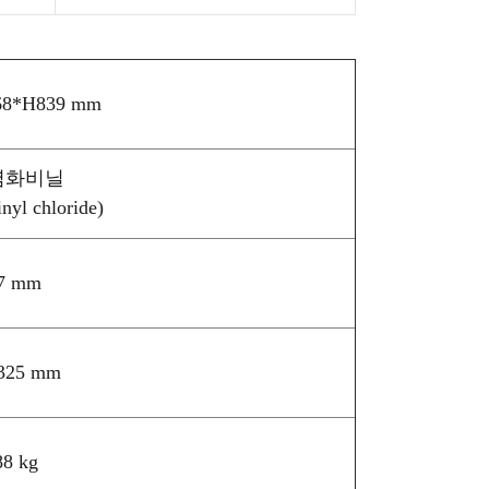
8*H839 mm
염화비닐
nyl chloride)
7 mm
325 mm
88 kg