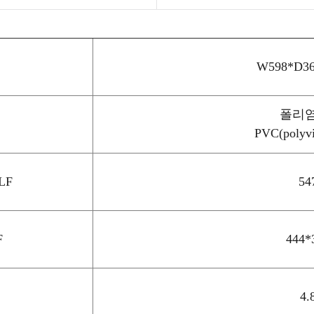
W598*D36
폴리
PVC(polyvi
LF
54
F
444*
4.