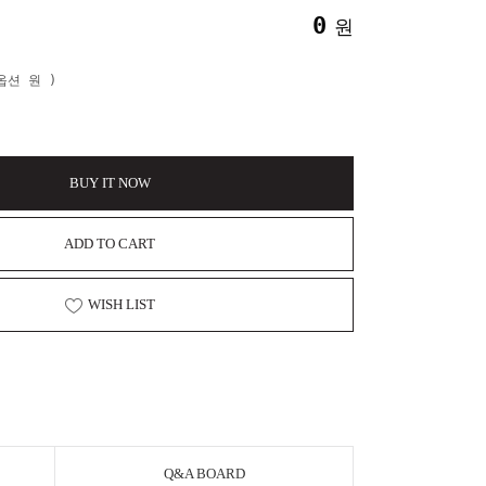
0
원
본옵션
원 )
BUY IT NOW
ADD TO CART
WISH LIST
Q&A BOARD