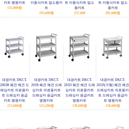
카트 병원카트
이동식카트 업소용카
트 이동식카트 업소
트 이동식카트 업소
132,000원
트
용카트
용카트
193,600원
237,600
281,600원
대경카트 DKCT-
대경카트 DKCT-
대경카트 DKCT-
대경카트 DKCT-
2003B 웨건 왜건 드
201B 웨건 왜건 드레
201D 웨건 왜건 드레
201D(구형) 웨건 왜건
레싱카트 의료용카
싱카트 의료용카트
싱카트 의료용카트
드레싱카트 의료용카
트 드레싱카 응급
드레싱카 응급카트
드레싱카 응급카트
트 드레싱카 응급카
카트 병원카트
병원카트
병원카트
트 병원카트
215,600원
123,200원
138,600원
138,600원