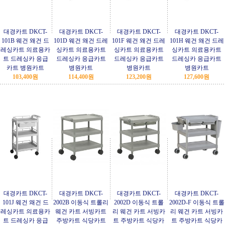
대경카트 DKCT-
대경카트 DKCT-
대경카트 DKCT-
대경카트 DKCT-
101B 웨건 왜건 드
101D 웨건 왜건 드레
101F 웨건 왜건 드레
101H 웨건 왜건 드레
레싱카트 의료용카
싱카트 의료용카트
싱카트 의료용카트
싱카트 의료용카트
트 드레싱카 응급
드레싱카 응급카트
드레싱카 응급카트
드레싱카 응급카트
카트 병원카트
병원카트
병원카트
병원카트
103,400원
114,400원
123,200원
127,600원
대경카트 DKCT-
대경카트 DKCT-
대경카트 DKCT-
대경카트 DKCT-
101J 웨건 왜건 드
2002B 이동식 트롤리
2002D 이동식 트롤
2002D-F 이동식 트롤
레싱카트 의료용카
웨건 카트 서빙카트
리 웨건 카트 서빙카
리 웨건 카트 서빙카
트 드레싱카 응급
주방카트 식당카트
트 주방카트 식당카
트 주방카트 식당카