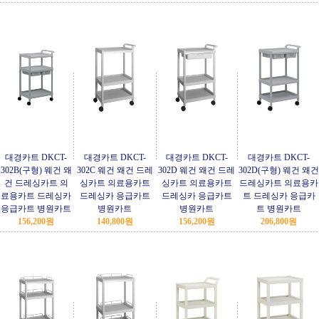
대경카트 DKCT-
대경카트 DKCT-
대경카트 DKCT-
대경카트 DKCT-
302B(구형) 웨건 왜
302C 웨건 왜건 드레
302D 웨건 왜건 드레
302D(구형) 웨건 왜건
건 드레싱카트 의
싱카트 의료용카트
싱카트 의료용카트
드레싱카트 의료용카
료용카트 드레싱카
드레싱카 응급카트
드레싱카 응급카트
트 드레싱카 응급카
응급카트 병원카트
병원카트
병원카트
트 병원카트
156,200원
140,800원
156,200원
206,800원