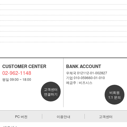
CUSTOMER CENTER
BANK ACCOUNT
02-962-1148
우체국 012112-01-002827
기업 010-059660-01-010
평일 09:00 ~ 18:00
예금주 : 비즈시스
고객센터
비회원
연결하기
1:1 문의
PC 버전
이용안내
고객센터