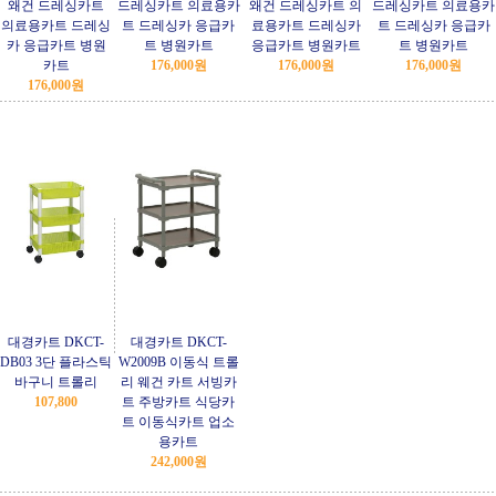
왜건 드레싱카트
드레싱카트 의료용카
왜건 드레싱카트 의
드레싱카트 의료용카
의료용카트 드레싱
트 드레싱카 응급카
료용카트 드레싱카
트 드레싱카 응급카
카 응급카트 병원
트 병원카트
응급카트 병원카트
트 병원카트
카트
176,000원
176,000원
176,000원
176,000원
대경카트 DKCT-
대경카트 DKCT-
DB03 3단 플라스틱
W2009B 이동식 트롤
바구니 트롤리
리 웨건 카트 서빙카
107,800
트 주방카트 식당카
트 이동식카트 업소
용카트
242,000원