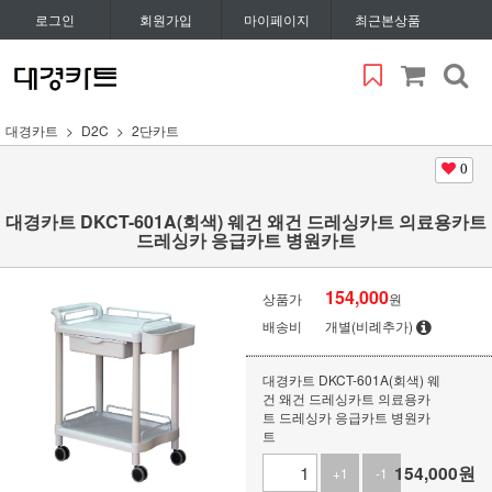
로그인
회원가입
마이페이지
최근본상품
대경카트
D2C
2단카트
0
대경카트 DKCT-601A(회색) 웨건 왜건 드레싱카트 의료용카트
드레싱카 응급카트 병원카트
154,000
상품가
원
배송비
개별(비례추가)
대경카트 DKCT-601A(회색) 웨
건 왜건 드레싱카트 의료용카
트 드레싱카 응급카트 병원카
트
154,000
원
+1
-1