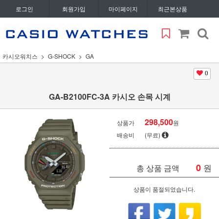
로그인
회원가입
마이페이지
최근본상품
카시오워치스
G-SHOCK
GA
0
GA-B2100FC-3A 카시오 손목 시계
298,500
상품가
원
배송비
(무료)
0
원
총 상품 금액
상품이 품절되었습니다.