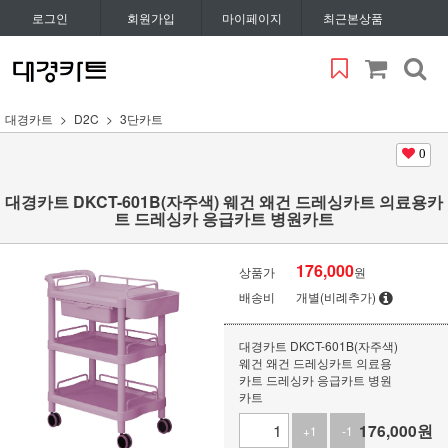
로그인
회원가입
마이페이지
최근본상품
대경카트
D2C
3단카트
0
대경카트 DKCT-601B(자주색) 웨건 왜건 드레싱카트 의료용카
트 드레싱카 응급카트 병원카트
176,000
상품가
원
배송비
개별(비례추가)
대경카트 DKCT-601B(자주색)
웨건 왜건 드레싱카트 의료용
카트 드레싱카 응급카트 병원
카트
176,000
원
+1
-1